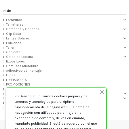
Inicio
Fornituras
Terminales
Cordones y Cadenas
Clip Solar
Lentes Solares
Estuches
Taller
Gabinete
Gafas de Lectura
Expositores
Gamuzas Microfibra
Adhesivos de montaje
Lupas
LIMPIADORES
PROMOCIONES
PREMONTADAS GALP
MONTURAS GRADUADO
En Servioptic utilizamos cookies propias y de
GAFAS DE SOL
terceros y tecnologías para el óptimo
Audiología
funcionamiento de la página web. Tus datos de
VARIOS
navegación son utilizados para mejorar la
experiencia de compra y, de vez en cuando,
mandarte publicidad. Si está de acuerdo con el uso