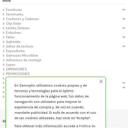
Inicio
Fornituras
Terminales
Cordones y Cadenas
Clip Solar
Lentes Solares
Estuches
Taller
Gabinete
Gafas de Lectura
Expositores
Gamuzas Microfibra
Adhesivos de montaje
Lupas
LIMPIADORES
PROMOCIONES
PREMONTADAS GALP
MONTURAS GRADUADO
En Servioptic utilizamos cookies propias y de
GAFAS DE SOL
terceros y tecnologías para el óptimo
Audiología
funcionamiento de la página web. Tus datos de
VARIOS
navegación son utilizados para mejorar la
experiencia de compra y, de vez en cuando,
mandarte publicidad. Si está de acuerdo con el uso
de las cookies utilizadas, haz click en "Aceptar".
SERVIOPTIC
Para obtener más información accede a
Politica de