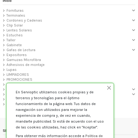
Inicio
Fornituras
Terminales
Cordones y Cadenas
Clip Solar
Lentes Solares
Estuches
Taller
Gabinete
Gafas de Lectura
Expositores
Gamuzas Microfibra
Adhesivos de montaje
Lupas
LIMPIADORES
PROMOCIONES
PREMONTADAS GALP
MONTURAS GRADUADO
En Servioptic utilizamos cookies propias y de
GAFAS DE SOL
terceros y tecnologías para el óptimo
Audiología
funcionamiento de la página web. Tus datos de
VARIOS
navegación son utilizados para mejorar la
experiencia de compra y, de vez en cuando,
mandarte publicidad. Si está de acuerdo con el uso
de las cookies utilizadas, haz click en "Aceptar".
SERVIOPTIC
Para obtener más información accede a
Politica de