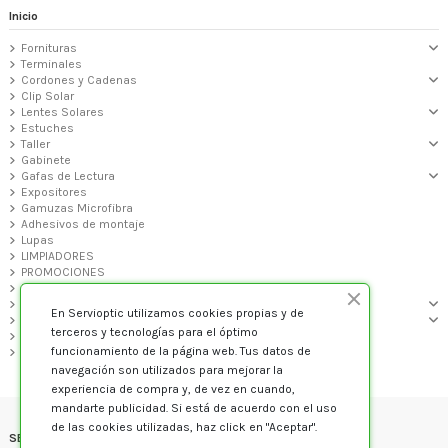
Inicio
Fornituras
Terminales
Cordones y Cadenas
Clip Solar
Lentes Solares
Estuches
Taller
Gabinete
Gafas de Lectura
Expositores
Gamuzas Microfibra
Adhesivos de montaje
Lupas
LIMPIADORES
PROMOCIONES
PREMONTADAS GALP
MONTURAS GRADUADO
En Servioptic utilizamos cookies propias y de
GAFAS DE SOL
terceros y tecnologías para el óptimo
Audiología
funcionamiento de la página web. Tus datos de
VARIOS
navegación son utilizados para mejorar la
experiencia de compra y, de vez en cuando,
mandarte publicidad. Si está de acuerdo con el uso
de las cookies utilizadas, haz click en "Aceptar".
SERVIOPTIC