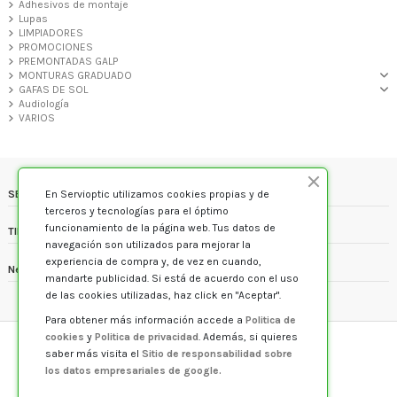
Adhesivos de montaje
Lupas
LIMPIADORES
PROMOCIONES
PREMONTADAS GALP
MONTURAS GRADUADO
GAFAS DE SOL
Audiología
VARIOS
SERVIOPTIC
En Servioptic utilizamos cookies propias y de
terceros y tecnologías para el óptimo
funcionamiento de la página web. Tus datos de
TIENDA
navegación son utilizados para mejorar la
experiencia de compra y, de vez en cuando,
Newsletter
mandarte publicidad. Si está de acuerdo con el uso
de las cookies utilizadas, haz click en "Aceptar".
Para obtener más información accede a
Politica de
© 2026,
SERVIOPTIC
. All rights reserved.
cookies
y
Politica de privacidad
. Además, si quieres
saber más visita el
Sitio de responsabilidad sobre
los datos empresariales de google.