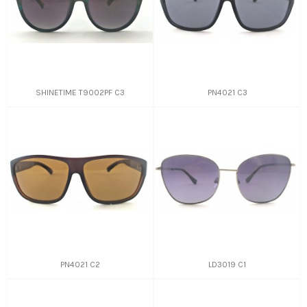
SHINETIME T9002PF C3
PN4021 C3
PN4021 C2
LD3019 C1