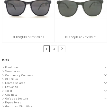
EL BOQUERON TY133 C2
EL BOQUERON TY133 C1
1
2
Inicio
Fornituras
Terminales
Cordones y Cadenas
Clip Solar
Lentes Solares
Estuches
Taller
Gabinete
Gafas de Lectura
Expositores
Gamuzas Microfibra